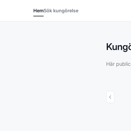
Hoppa till innehåll
Hem
Sök kungörelse
Kungö
Här public